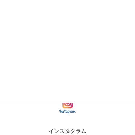
→くわしくはこちら。
里皮フ科クリニック本院(丹波市)
→本院ウエブサイトはこちら。
インスタグラム