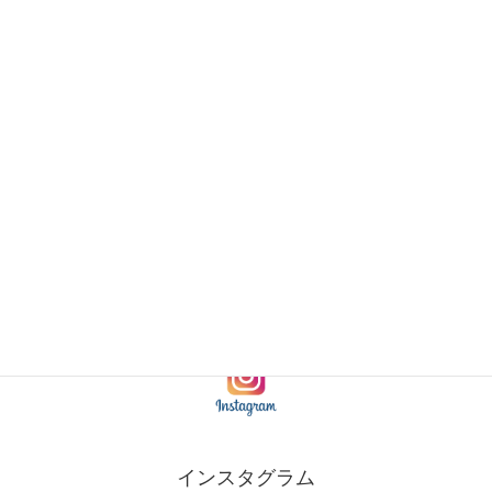
→くわしくはこちら。
里皮フ科クリニック本院(丹波市)
→本院ウエブサイトはこちら。
インスタグラム